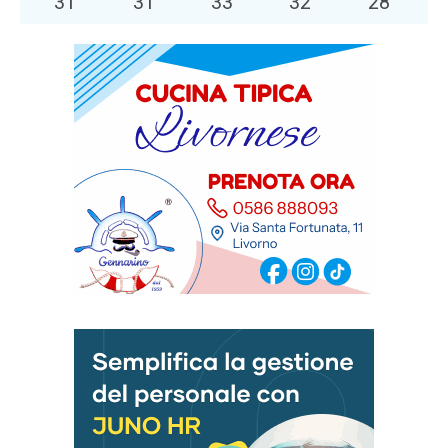
31
°
31
°
33
°
32
°
28
°