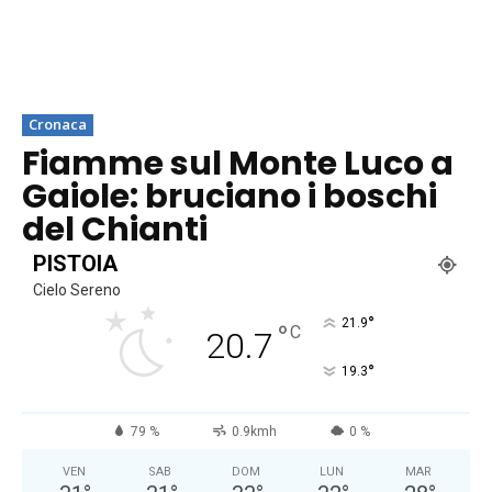
Cronaca
Fiamme sul Monte Luco a
Gaiole: bruciano i boschi
del Chianti
PISTOIA
Cielo Sereno
°
21.9
°
C
20.7
°
19.3
79 %
0.9kmh
0 %
VEN
SAB
DOM
LUN
MAR