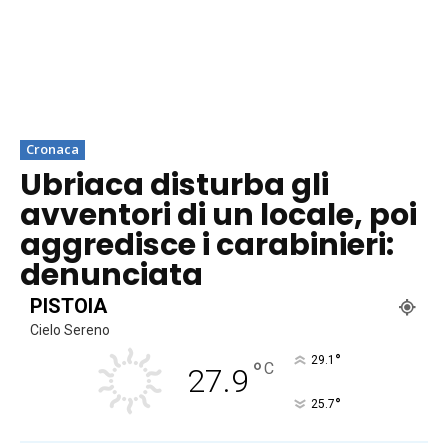
Cronaca
Ubriaca disturba gli
avventori di un locale, poi
aggredisce i carabinieri:
denunciata
PISTOIA
Cielo Sereno
°
29.1
°
C
27.9
°
25.7