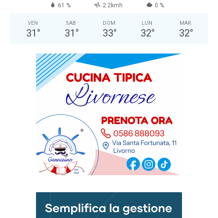
61 %
2.2kmh
0 %
VEN
SAB
DOM
LUN
MAR
31
°
31
°
33
°
32
°
32
°