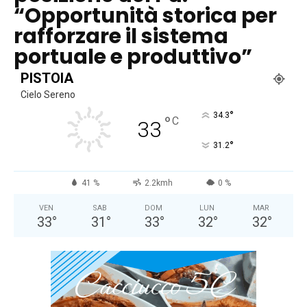
“Opportunità storica per
rafforzare il sistema
portuale e produttivo”
PISTOIA
Cielo Sereno
°
34.3
°
C
33
°
31.2
41 %
2.2kmh
0 %
VEN
SAB
DOM
LUN
MAR
33
°
31
°
33
°
32
°
32
°