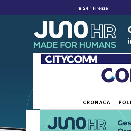
24
C
Firenze
CRONACA
POL