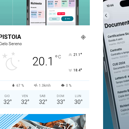
PISTOIA
Cielo Sereno
°
21.1
°
C
20.1
°
18.4
67 %
1.3kmh
0 %
GIO
VEN
SAB
DOM
LUN
32
°
32
°
32
°
33
°
30
°