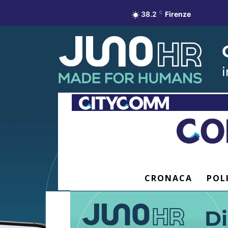
38.2
C
Firenze
CRONACA
POL