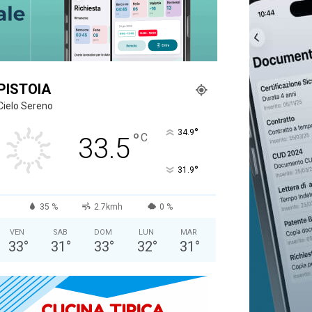
PISTOIA
Cielo Sereno
°
34.9
°
C
33.5
°
31.9
35 %
2.7kmh
0 %
VEN
SAB
DOM
LUN
MAR
33
°
31
°
33
°
32
°
31
°