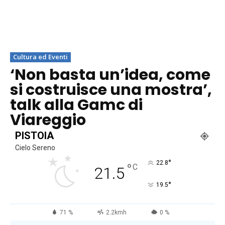
Cultura ed Eventi
‘Non basta un’idea, come
si costruisce una mostra’,
talk alla Gamc di
Viareggio
PISTOIA
Cielo Sereno
°
22.8
°
C
21.5
°
19.5
71 %
2.2kmh
0 %