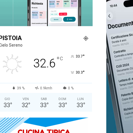
PISTOIA
Cielo Sereno
°
33.7
°
C
32.6
°
30.3
39 %
0.9kmh
0 %
GIO
VEN
SAB
DOM
LUN
33
°
32
°
33
°
33
°
33
°