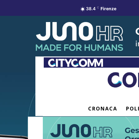
38.4
C
Firenze
CRONACA
POL