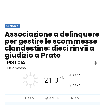
Cronaca
Associazione a delinquere
per gestire le scommesse
clandestine: dieci rinvii a
giudizio a Prato
PISTOIA
Cielo Sereno
°
23.8
°
C
21.3
°
20.4
73 %
0.5kmh
0 %