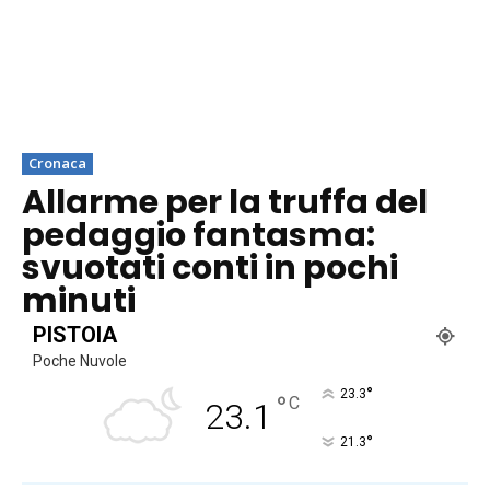
Cronaca
Allarme per la truffa del
pedaggio fantasma:
svuotati conti in pochi
minuti
PISTOIA
Poche Nuvole
°
23.3
°
C
23.1
°
21.3