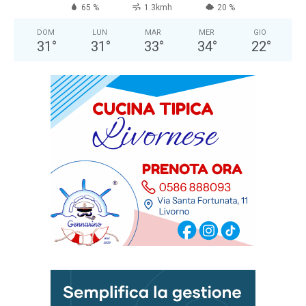
65 %
1.3kmh
20 %
DOM
LUN
MAR
MER
GIO
31
°
31
°
33
°
34
°
22
°