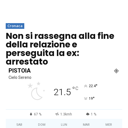
Cronaca
Non si rassegna alla fine
della relazione e
perseguita la ex:
arrestato
PISTOIA
Cielo Sereno
°
22.4
°
C
21.5
°
19
67 %
1.3kmh
1 %
SAB
DOM
LUN
MAR
MER