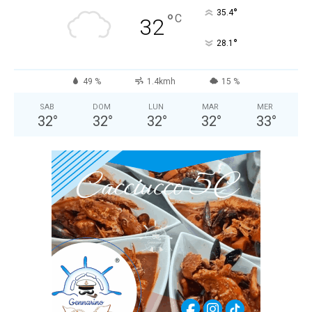
°
35.4
°
C
32
°
28.1
49 %
1.4kmh
15 %
SAB
DOM
LUN
MAR
MER
32
°
32
°
32
°
32
°
33
°