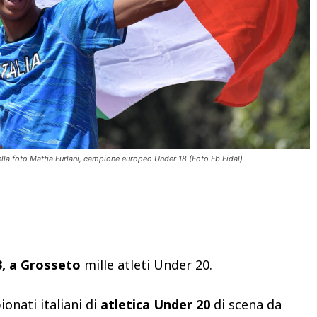
ella foto Mattia Furlani, campione europeo Under 18 (Foto Fb Fidal)
Condividere
3, a Grosseto
mille atleti Under 20.
onati italiani di
atletica Under 20
di scena da