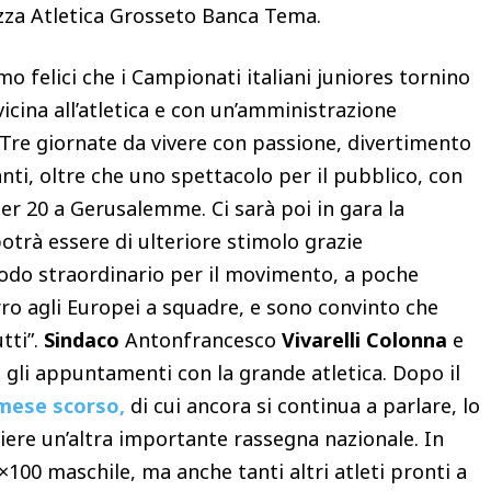
izza Atletica Grosseto Banca Tema.
amo felici che i Campionati italiani juniores tornino
icina all’atletica e con un’amministrazione
Tre giornate da vivere con passione, divertimento
nti, oltre che uno spettacolo per il pubblico, con
er 20 a Gerusalemme. Ci sarà poi in gara la
otrà essere di ulteriore stimolo grazie
riodo straordinario per il movimento, a poche
ro agli Europei a squadre, e sono convinto che
tti”.
Sindaco
Antonfrancesco
Vivarelli Colonna
e
 gli appuntamenti con la grande atletica. Dopo il
 mese scorso,
di cui ancora si continua a parlare, lo
liere un’altra importante rassegna nazionale. In
×100 maschile, ma anche tanti altri atleti pronti a