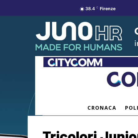
38.4
C
Firenze
CRONACA
POL
Tricolori Juni