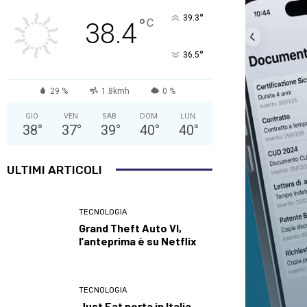
°
39.3
°
C
38.4
°
36.5
29 %
1.8kmh
0 %
GIO
VEN
SAB
DOM
LUN
38
°
37
°
39
°
40
°
40
°
ULTIMI ARTICOLI
TECNOLOGIA
Grand Theft Auto VI,
l’anteprima è su Netflix
TECNOLOGIA
Just Eat porta in Italia