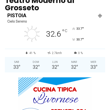
Teatro Moderno di
Grosseto
PISTOIA
Cielo Sereno
°
33.7
°
C
32.6
°
30.7
41 %
2.7kmh
0 %
SAB
DOM
LUN
MAR
MER
33
°
32
°
32
°
32
°
33
°