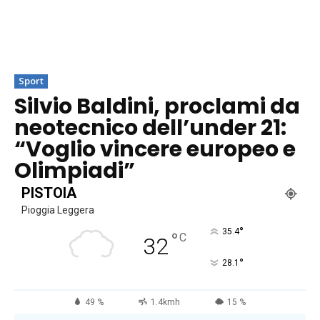
Sport
Silvio Baldini, proclami da
neotecnico dell’under 21:
“Voglio vincere europeo e
Olimpiadi”
PISTOIA
Pioggia Leggera
°
35.4
°
C
32
°
28.1
49 %
1.4kmh
15 %