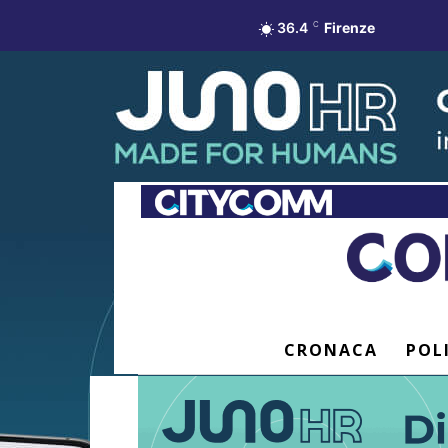
36.4
C
Firenze
CRONACA
POL