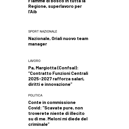
Fiamme di bosco in tutta la
Regione, superlavoro per
l’Aib
SPORT NAZIONALE
Nazionale, Oriali nuovo team
manager
LAVORO
Pa, Margiotta (Confsal):
“Contratto Funzioni Centrali
2025-2027 rafforza salari,
diritti e innovazione”
POLITICA
Conte in commissione
Covid: “Scavate pure, non
troverete niente di illecito
su di me. Meloni mi diede del
criminale”