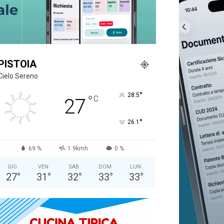
PISTOIA
Cielo Sereno
°
28.5
°
C
27
°
26.1
69 %
1.9kmh
0 %
GIO
VEN
SAB
DOM
LUN
27
°
31
°
32
°
33
°
33
°