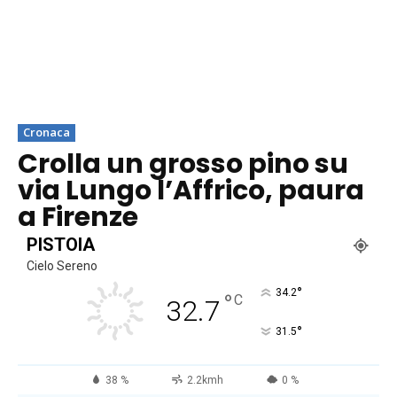
Cronaca
Crolla un grosso pino su
via Lungo l’Affrico, paura
a Firenze
PISTOIA
Cielo Sereno
°
34.2
°
C
32.7
°
31.5
38 %
2.2kmh
0 %