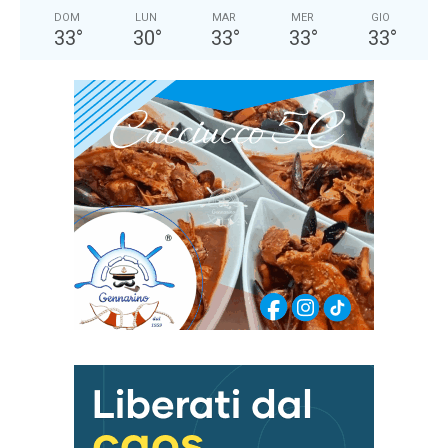
DOM
LUN
MAR
MER
GIO
33
°
30
°
33
°
33
°
33
°