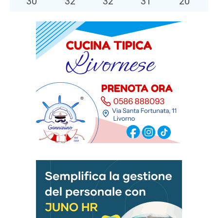
30
°
32
°
32
°
31
°
20
°