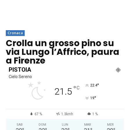
Cronaca
Crolla un grosso pino su
via Lungo l’Affrico, paura
a Firenze
PISTOIA
Cielo Sereno
°
22.4
°
C
21.5
°
19
67 %
1.3kmh
1 %
SAB
DOM
LUN
MAR
MER