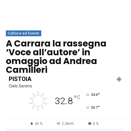
Cultura ed Eventi
A Carrara la rassegna
‘Voce all’autore’ in
omaggio ad Andrea
Camilleri
PISTOIA
Cielo Sereno
°
34.6
°
C
32.8
°
30.7
42 %
2.2kmh
0 %