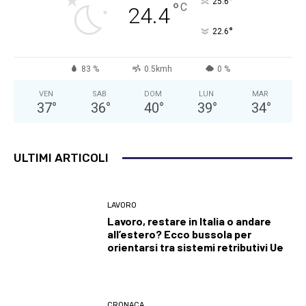
°
25.6
°
C
24.4
°
22.6
83 %
0.5kmh
0 %
VEN
SAB
DOM
LUN
MAR
37
°
36
°
40
°
39
°
34
°
ULTIMI ARTICOLI
LAVORO
Lavoro, restare in Italia o andare
all’estero? Ecco bussola per
orientarsi tra sistemi retributivi Ue
CRONACA