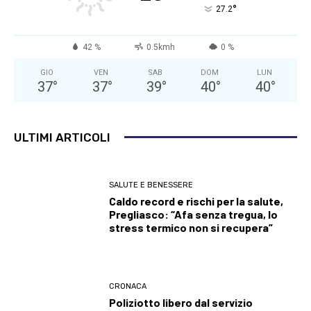
°
27.2
42 %
0.5kmh
0 %
GIO
VEN
SAB
DOM
LUN
37
°
37
°
39
°
40
°
40
°
ULTIMI ARTICOLI
SALUTE E BENESSERE
Caldo record e rischi per la salute,
Pregliasco: “Afa senza tregua, lo
stress termico non si recupera”
CRONACA
Poliziotto libero dal servizio