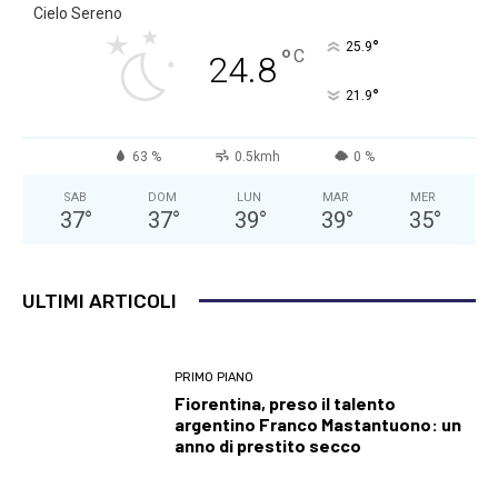
Cielo Sereno
°
25.9
°
C
24.8
°
21.9
63 %
0.5kmh
0 %
SAB
DOM
LUN
MAR
MER
37
°
37
°
39
°
39
°
35
°
ULTIMI ARTICOLI
PRIMO PIANO
Fiorentina, preso il talento
argentino Franco Mastantuono: un
anno di prestito secco