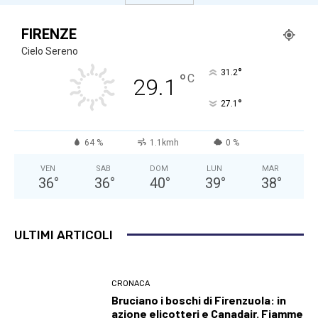
FIRENZE
Cielo Sereno
°
31.2
°
C
29.1
°
27.1
64 %
1.1kmh
0 %
VEN
SAB
DOM
LUN
MAR
36
°
36
°
40
°
39
°
38
°
ULTIMI ARTICOLI
CRONACA
Bruciano i boschi di Firenzuola: in
azione elicotteri e Canadair. Fiamme