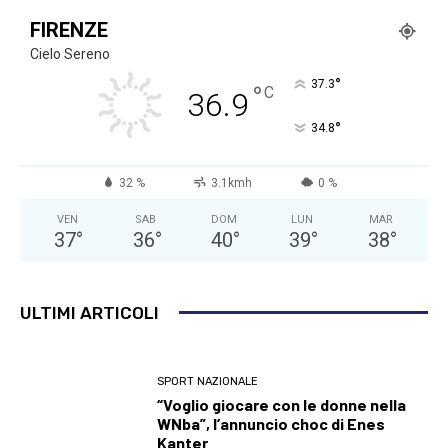
FIRENZE
Cielo Sereno
°
37.3
°
C
36.9
°
34.8
32 %
3.1kmh
0 %
VEN
SAB
DOM
LUN
MAR
37
°
36
°
40
°
39
°
38
°
ULTIMI ARTICOLI
SPORT NAZIONALE
“Voglio giocare con le donne nella
WNba”, l’annuncio choc di Enes
Kanter