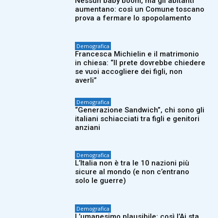
Nessun baby boom, ma gli abitanti
aumentano: così un Comune toscano
prova a fermare lo spopolamento
Demografica
Francesca Michielin e il matrimonio
in chiesa: “Il prete dovrebbe chiedere
se vuoi accogliere dei figli, non
averli”
Demografica
“Generazione Sandwich”, chi sono gli
italiani schiacciati tra figli e genitori
anziani
Demografica
L’Italia non è tra le 10 nazioni più
sicure al mondo (e non c’entrano
solo le guerre)
Demografica
L’umanesimo plausibile: così l’Ai sta