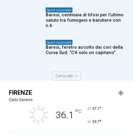
Sport nazionale
Baresi, centinaia di tifosi per l’ultimo
saluto tra fumogeni e bandiere con
n.6
Sport nazionale
Baresi, feretro accolto dai cori della
Curva Sud: “C’è solo un capitano”
Carica altri
FIRENZE
Cielo Sereno
°
37.1
°
C
36.1
°
33.7