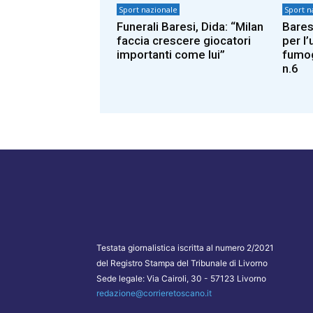
Sport nazionale
Sport n
Funerali Baresi, Dida: “Milan
Baresi
faccia crescere giocatori
per l’
importanti come lui”
fumog
n.6
Testata giornalistica iscritta al numero 2/2021
del Registro Stampa del Tribunale di Livorno
Sede legale: Via Cairoli, 30 - 57123 Livorno
redazione@corrieretoscano.it