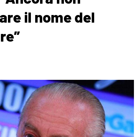
re il nome del
re”