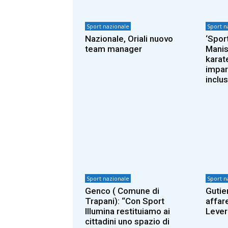
Sport nazionale
Sport n
Nazionale, Oriali nuovo
‘Sport
team manager
Manis
karate
impar
inclu
Sport nazionale
Sport n
Genco ( Comune di
Gutier
Trapani): “Con Sport
affare
Illumina restituiamo ai
Leve
cittadini uno spazio di