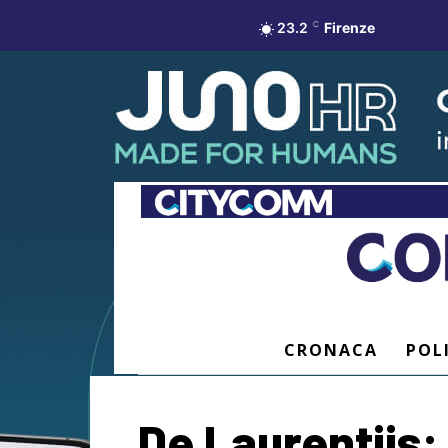
23.2
C
Firenze
CRONACA
POL
De Laurentiis: