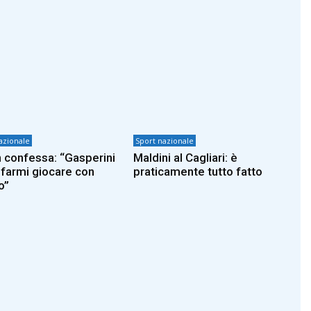
azionale
Sport nazionale
 confessa: “Gasperini
Maldini al Cagliari: è
 farmi giocare con
praticamente tutto fatto
o”