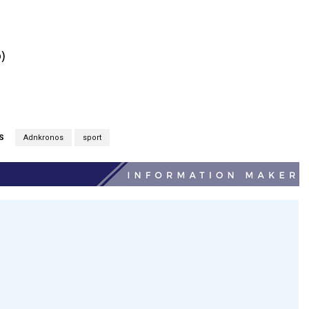
)
S
Adnkronos
sport