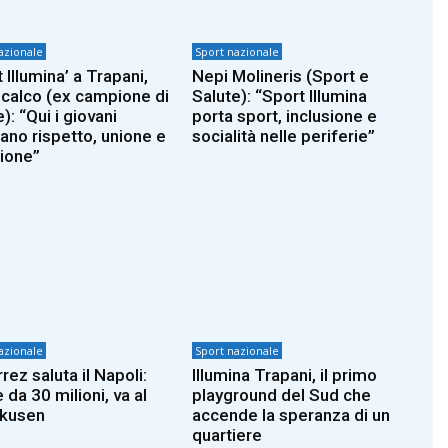
azionale
Sport nazionale
 Illumina’ a Trapani,
Nepi Molineris (Sport e
calco (ex campione di
Salute): “Sport Illumina
): “Qui i giovani
porta sport, inclusione e
ano rispetto, unione e
socialità nelle periferie”
sione”
azionale
Sport nazionale
rez saluta il Napoli:
Illumina Trapani, il primo
 da 30 milioni, va al
playground del Sud che
rkusen
accende la speranza di un
quartiere