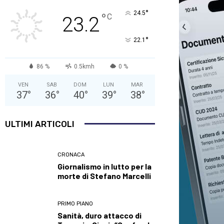
°
24.5
°
C
23.2
°
22.1
86 %
0.5kmh
0 %
VEN
SAB
DOM
LUN
MAR
37
°
36
°
40
°
39
°
38
°
ULTIMI ARTICOLI
CRONACA
Giornalismo in lutto per la
morte di Stefano Marcelli
PRIMO PIANO
Sanità, duro attacco di