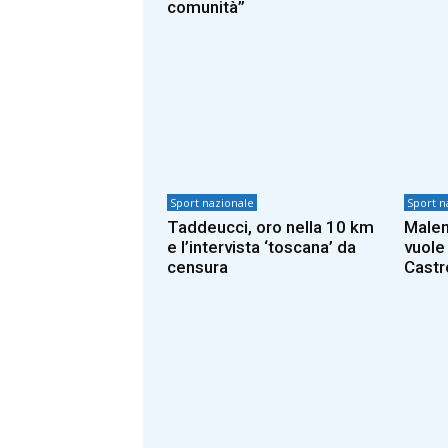
comunità”
Sport nazionale
Sport n
Taddeucci, oro nella 10 km
Malen
e l’intervista ‘toscana’ da
vuole
censura
Castr