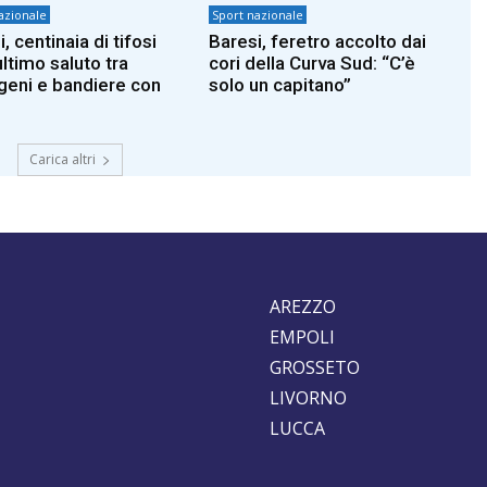
azionale
Sport nazionale
, centinaia di tifosi
Baresi, feretro accolto dai
ultimo saluto tra
cori della Curva Sud: “C’è
eni e bandiere con
solo un capitano”
Carica altri
AREZZO
EMPOLI
GROSSETO
LIVORNO
LUCCA