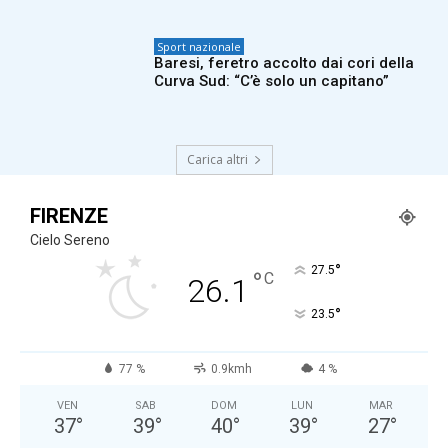
Sport nazionale
Baresi, feretro accolto dai cori della
Curva Sud: “C’è solo un capitano”
Carica altri
FIRENZE
Cielo Sereno
°
27.5
°
C
26.1
°
23.5
77 %
0.9kmh
4 %
VEN
SAB
DOM
LUN
MAR
37
°
39
°
40
°
39
°
27
°