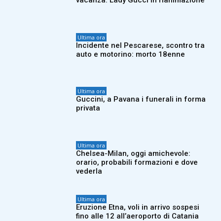
vacanza: Lady Gucci in rianimazione
Ultima ora
Incidente nel Pescarese, scontro tra
auto e motorino: morto 18enne
Ultima ora
Guccini, a Pavana i funerali in forma
privata
Ultima ora
Chelsea-Milan, oggi amichevole:
orario, probabili formazioni e dove
vederla
Ultima ora
Eruzione Etna, voli in arrivo sospesi
fino alle 12 all’aeroporto di Catania