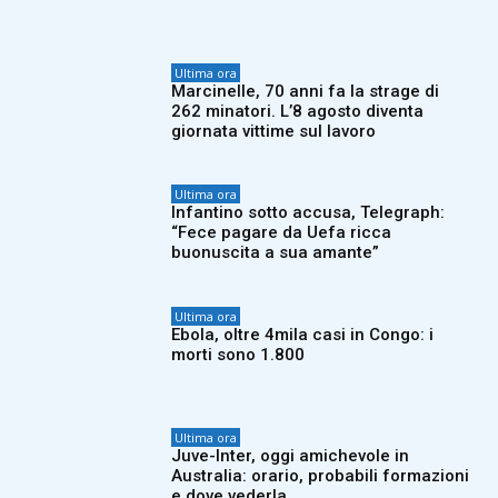
Ultima ora
Marcinelle, 70 anni fa la strage di
262 minatori. L’8 agosto diventa
giornata vittime sul lavoro
Ultima ora
Infantino sotto accusa, Telegraph:
“Fece pagare da Uefa ricca
buonuscita a sua amante”
Ultima ora
Ebola, oltre 4mila casi in Congo: i
morti sono 1.800
Ultima ora
Juve-Inter, oggi amichevole in
Australia: orario, probabili formazioni
e dove vederla