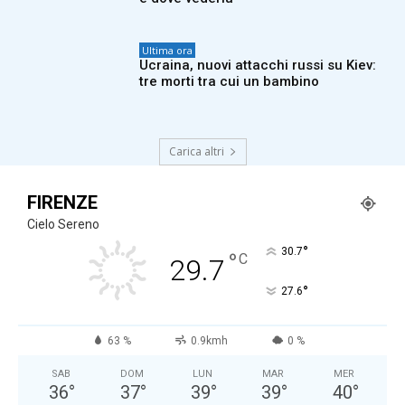
Ultima ora
Ucraina, nuovi attacchi russi su Kiev:
tre morti tra cui un bambino
Carica altri
FIRENZE
Cielo Sereno
°
30.7
°
C
29.7
°
27.6
63 %
0.9kmh
0 %
SAB
DOM
LUN
MAR
MER
36
°
37
°
39
°
39
°
40
°