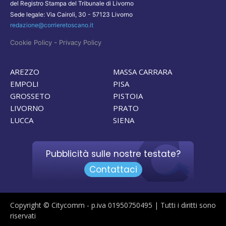
del Registro Stampa del Tribunale di Livorno
Sede legale: Via Cairoli, 30 - 57123 Livorno
redazione@corrieretoscano.it
-
Cookie Policy
Privacy Policy
AREZZO
MASSA CARRARA
EMPOLI
PISA
GROSSETO
PISTOIA
LIVORNO
PRATO
LUCCA
SIENA
Pubblicità sulle nostre testate?
Contattaci
Copyright © Citycomm - p.iva 01950750495 | Tutti i diritti sono
riservati