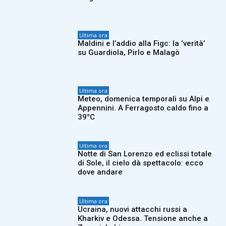
Ultima ora
Maldini e l’addio alla Figc: la ‘verità’
su Guardiola, Pirlo e Malagò
Ultima ora
Meteo, domenica temporali su Alpi e
Appennini. A Ferragosto caldo fino a
39°C
Ultima ora
Notte di San Lorenzo ed eclissi totale
di Sole, il cielo dà spettacolo: ecco
dove andare
Ultima ora
Ucraina, nuovi attacchi russi a
Kharkiv e Odessa. Tensione anche a