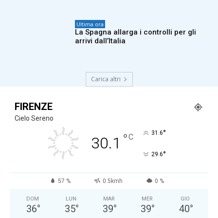
Ultima ora
La Spagna allarga i controlli per gli
arrivi dall’Italia
Carica altri
FIRENZE
Cielo Sereno
°
31.6
°
C
30.1
°
29.6
57 %
0.5kmh
0 %
DOM
LUN
MAR
MER
GIO
36
°
35
°
39
°
39
°
40
°