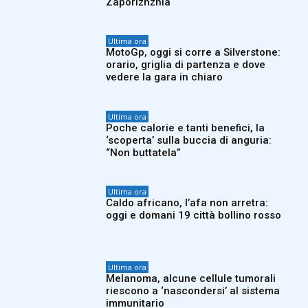
Zaporizhzhia
Ultima ora
MotoGp, oggi si corre a Silverstone:
orario, griglia di partenza e dove
vedere la gara in chiaro
Ultima ora
Poche calorie e tanti benefici, la
‘scoperta’ sulla buccia di anguria:
“Non buttatela”
Ultima ora
Caldo africano, l’afa non arretra:
oggi e domani 19 città bollino rosso
Ultima ora
Melanoma, alcune cellule tumorali
riescono a ‘nascondersi’ al sistema
immunitario