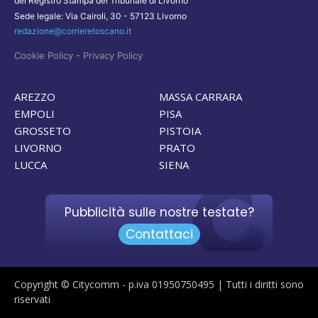
del Registro Stampa del Tribunale di Livorno
Sede legale: Via Cairoli, 30 - 57123 Livorno
redazione@corrieretoscano.it
-
Cookie Policy
Privacy Policy
AREZZO
MASSA CARRARA
EMPOLI
PISA
GROSSETO
PISTOIA
LIVORNO
PRATO
LUCCA
SIENA
Pubblicità sulle nostre testate?
Contattaci
Copyright © Citycomm - p.iva 01950750495 | Tutti i diritti sono
riservati