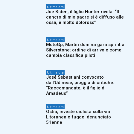
Ultima ora
Joe Biden, il figlio Hunter rivela: “Il
cancro di mio padre si è diffuso alle
ossa, è molto doloroso”
Ultima ora
MotoGp, Martin domina gara sprint a
Silverstone: ordine di arrivo e come
cambia classifica piloti
Ultima ora
José Sebastiani convocato
dall’Udinese, pioggia di critiche:
“Raccomandato, è il figlio di
Amadeus”
Ultima ora
Ostia, investe ciclista sulla via
Litoranea e fugge: denunciato
51enne