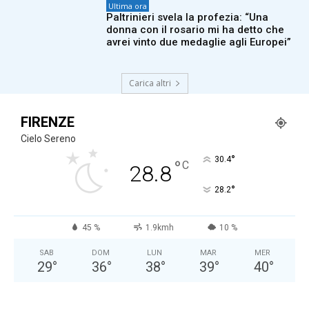
Ultima ora
Paltrinieri svela la profezia: “Una
donna con il rosario mi ha detto che
avrei vinto due medaglie agli Europei”
Carica altri
FIRENZE
Cielo Sereno
°
30.4
°
C
28.8
°
28.2
45 %
1.9kmh
10 %
SAB
DOM
LUN
MAR
MER
29
°
36
°
38
°
39
°
40
°