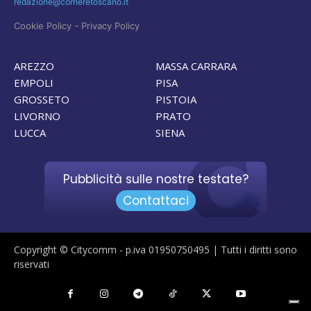
redazione@corrieretoscano.it
-
Cookie Policy
Privacy Policy
AREZZO
MASSA CARRARA
EMPOLI
PISA
GROSSETO
PISTOIA
LIVORNO
PRATO
LUCCA
SIENA
Pubblicità sulle nostre testate?
Contattaci
Copyright © Citycomm - p.iva 01950750495 | Tutti i diritti sono
riservati