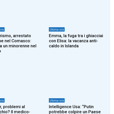
ora
Ultima ora
rismo, arrestato
Emma, la fuga tra i ghiacciai
e nel Comasco:
con Elisa: la vacanza anti-
a un minorenne nel
caldo in Islanda
o
ora
Ultima ora
r, problemi al
Intelligence Usa: “Putin
chio? Il medico-
potrebbe colpire un Paese