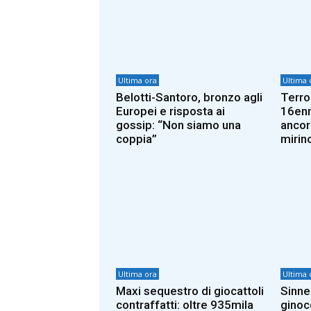
Ultima ora
Ultima 
Belotti-Santoro, bronzo agli
Terro
Europei e risposta ai
16enn
gossip: “Non siamo una
ancor
coppia”
mirin
Ultima ora
Ultima 
Maxi sequestro di giocattoli
Sinne
contraffatti: oltre 935mila
ginoc