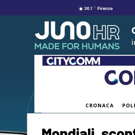
36.1
C
Firenze
CRONACA
POL
Mondiali, scont