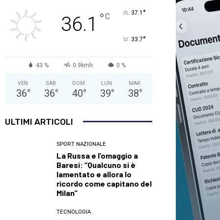
°
37.1
°
C
36.1
°
33.7
43 %
0.9kmh
0 %
VEN
SAB
DOM
LUN
MAR
36
°
36
°
40
°
39
°
38
°
ULTIMI ARTICOLI
SPORT NAZIONALE
La Russa e l’omaggio a
Baresi: “Qualcuno si è
lamentato e allora lo
ricordo come capitano del
Milan”
TECNOLOGIA