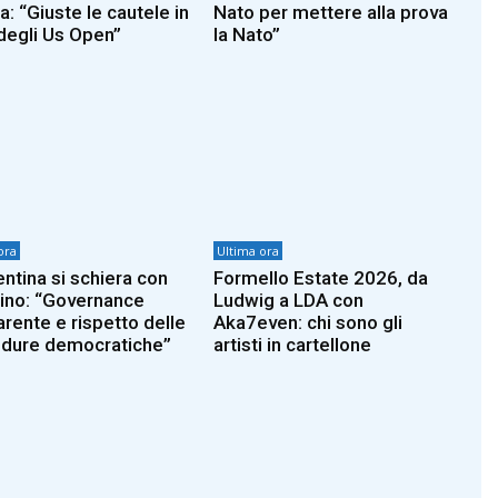
ra: “Giuste le cautele in
Nato per mettere alla prova
 degli Us Open”
la Nato”
ora
Ultima ora
entina si schiera con
Formello Estate 2026, da
tino: “Governance
Ludwig a LDA con
arente e rispetto delle
Aka7even: chi sono gli
dure democratiche”
artisti in cartellone