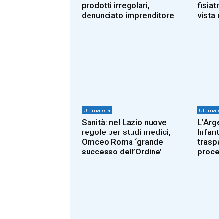
prodotti irregolari,
fisiat
denunciato imprenditore
vista
Ultima ora
Ultima 
Sanità: nel Lazio nuove
L’Arg
regole per studi medici,
Infan
Omceo Roma ‘grande
trasp
successo dell’Ordine’
proce