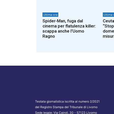
Ultima ora
Ultima 
Spider-Man, fuga dal
Ceuta,
cinema per flatulenza killer:
“Stop 
scappa anche l’Uomo
domen
Ragno
misur
Testata giornalistica iscritta al numero 2/2021
del Registro Stampa del Tribunale di Livorno
Sede legale: Via Cairoli, 30 - 57123 Livorno