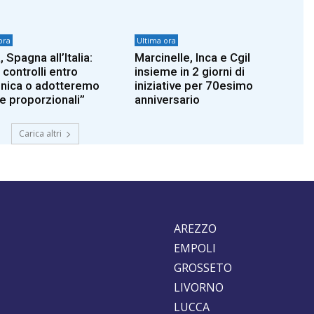
ora
Ultima ora
 Spagna all’Italia:
Marcinelle, Inca e Cgil
controlli entro
insieme in 2 giorni di
ica o adotteremo
iniziative per 70esimo
e proporzionali”
anniversario
Carica altri
AREZZO
EMPOLI
GROSSETO
LIVORNO
LUCCA