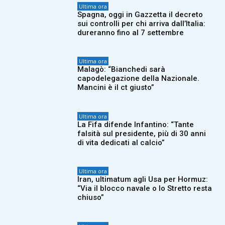
Ultima ora
Spagna, oggi in Gazzetta il decreto
sui controlli per chi arriva dall’Italia:
dureranno fino al 7 settembre
Ultima ora
Malagò: “Bianchedi sarà
capodelegazione della Nazionale.
Mancini è il ct giusto”
Ultima ora
La Fifa difende Infantino: “Tante
falsità sul presidente, più di 30 anni
di vita dedicati al calcio”
Ultima ora
Iran, ultimatum agli Usa per Hormuz:
“Via il blocco navale o lo Stretto resta
chiuso”