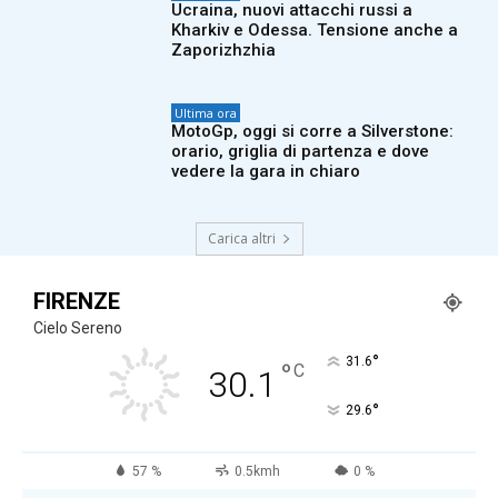
Ucraina, nuovi attacchi russi a
Kharkiv e Odessa. Tensione anche a
Zaporizhzhia
Ultima ora
MotoGp, oggi si corre a Silverstone:
orario, griglia di partenza e dove
vedere la gara in chiaro
Carica altri
FIRENZE
Cielo Sereno
°
31.6
°
C
30.1
°
29.6
57 %
0.5kmh
0 %