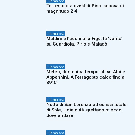
Ultima ora
Terremoto a ovest di Pisa: scossa di
magnitudo 2.4
Ultima ora
Maldini e l’addio alla Figc: la ‘verità’
su Guardiola, Pirlo e Malagò
Ultima ora
Meteo, domenica temporali su Alpi e
Appennini. A Ferragosto caldo fino a
39°C
Ultima ora
Notte di San Lorenzo ed eclissi totale
di Sole, il cielo dà spettacolo: ecco
dove andare
Ultima ora