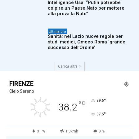
Intelligence Usa: “Putin potrebbe
colpire un Paese Nato per mettere
alla prova la Nato”
Ultima ora
Sanità: nel Lazio nuove regole per
studi medici, Omceo Roma ‘grande
successo dell’Ordine’
Carica altri
FIRENZE
Cielo Sereno
°
39.6
°
C
38.2
°
37.5
31 %
1.3kmh
0 %