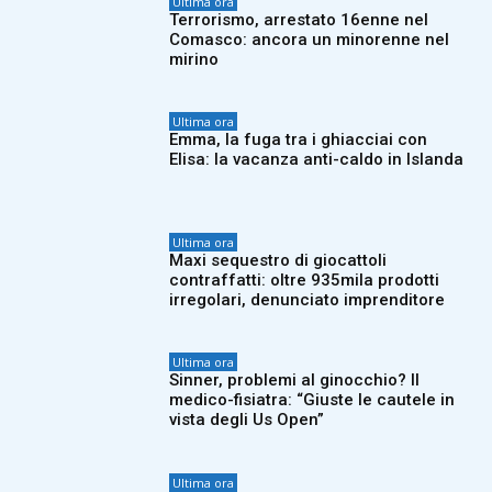
Ultima ora
Terrorismo, arrestato 16enne nel
Comasco: ancora un minorenne nel
mirino
Ultima ora
Emma, la fuga tra i ghiacciai con
Elisa: la vacanza anti-caldo in Islanda
Ultima ora
Maxi sequestro di giocattoli
contraffatti: oltre 935mila prodotti
irregolari, denunciato imprenditore
Ultima ora
Sinner, problemi al ginocchio? Il
medico-fisiatra: “Giuste le cautele in
vista degli Us Open”
Ultima ora