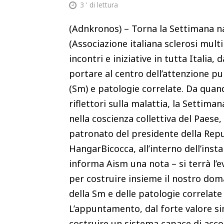
3
' di lettura
(Adnkronos) – Torna la Settimana na
(Associazione italiana sclerosi mult
incontri e iniziative in tutta Italia,
portare al centro dell’attenzione pu
(Sm) e patologie correlate. Da quand
riflettori sulla malattia, la Setti
nella coscienza collettiva del Paese,
patronato del presidente della Repub
HangarBicocca, all’interno dell’instal
informa Aism una nota – si terrà l’e
per costruire insieme il nostro dom
della Sm e delle patologie correlate
L’appuntamento, dal forte valore si
costruire un sistema capace di acco