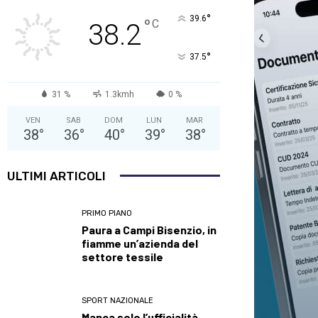
°
39.6
°
C
38.2
°
37.5
31 %
1.3kmh
0 %
VEN
SAB
DOM
LUN
MAR
38
°
36
°
40
°
39
°
38
°
ULTIMI ARTICOLI
PRIMO PIANO
Paura a Campi Bisenzio, in
fiamme un’azienda del
settore tessile
SPORT NAZIONALE
Manca solo l’ufficialità,