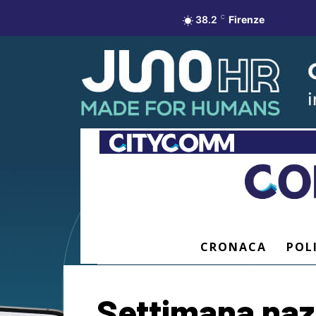
38.2
C
Firenze
CRONACA
POL
Settimana nazi