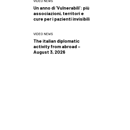
VIDEO NEWS
Un anno di ‘Vulnerabili’: più
associazioni, territori e
cure per i pazienti invisibili
VIDEO NEWS
The italian diplomatic
activity from abroad –
August 3, 2026