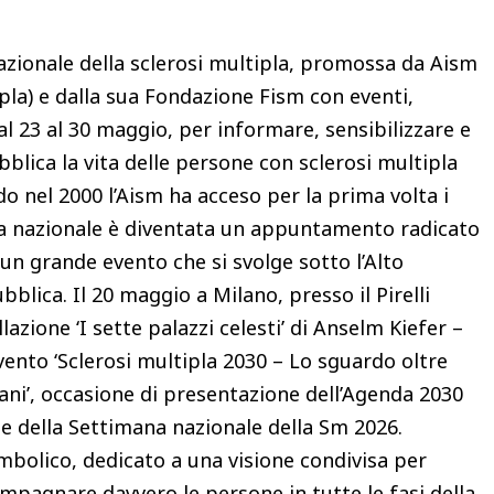
zionale della sclerosi multipla, promossa da Aism
ipla) e dalla sua Fondazione Fism con eventi,
 dal 23 al 30 maggio, per informare, sensibilizzare e
bblica la vita delle persone con sclerosi multipla
o nel 2000 l’Aism ha acceso per la prima volta i
mana nazionale è diventata un appuntamento radicato
 un grande evento che si svolge sotto l’Alto
blica. Il 20 maggio a Milano, presso il Pirelli
lazione ‘I sette palazzi celesti’ di Anselm Kiefer –
vento ‘Sclerosi multipla 2030 – Lo sguardo oltre
ani’, occasione di presentazione dell’Agenda 2030
 e della Settimana nazionale della Sm 2026.
mbolico, dedicato a una visione condivisa per
mpagnare davvero le persone in tutte le fasi della