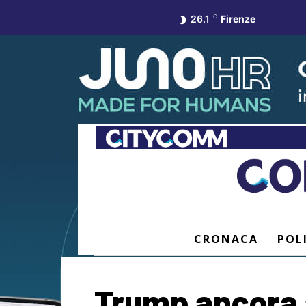
26.1
C
Firenze
CRONACA
POL
Trump ancora a