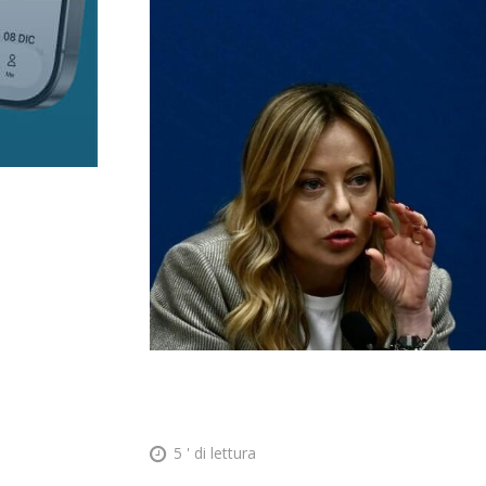
5
' di lettura