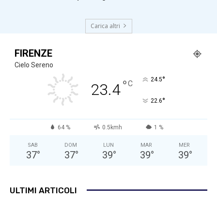
Carica altri
FIRENZE
Cielo Sereno
°
24.5
°
C
23.4
°
22.6
64 %
0.5kmh
1 %
SAB
DOM
LUN
MAR
MER
37
°
37
°
39
°
39
°
39
°
ULTIMI ARTICOLI