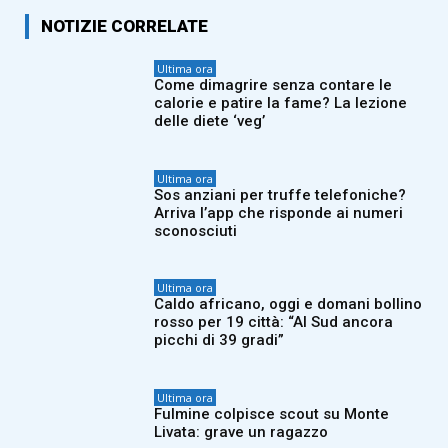
NOTIZIE CORRELATE
Ultima ora
Come dimagrire senza contare le
calorie e patire la fame? La lezione
delle diete ‘veg’
Ultima ora
Sos anziani per truffe telefoniche?
Arriva l’app che risponde ai numeri
sconosciuti
Ultima ora
Caldo africano, oggi e domani bollino
rosso per 19 città: “Al Sud ancora
picchi di 39 gradi”
Ultima ora
Fulmine colpisce scout su Monte
Livata: grave un ragazzo