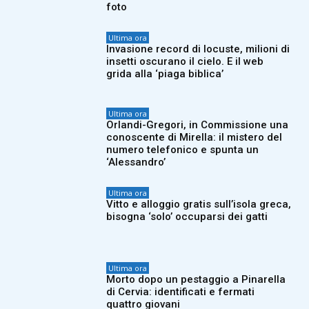
foto
Ultima ora
Invasione record di locuste, milioni di
insetti oscurano il cielo. E il web
grida alla ‘piaga biblica’
Ultima ora
Orlandi-Gregori, in Commissione una
conoscente di Mirella: il mistero del
numero telefonico e spunta un
‘Alessandro’
Ultima ora
Vitto e alloggio gratis sull’isola greca,
bisogna ‘solo’ occuparsi dei gatti
Ultima ora
Morto dopo un pestaggio a Pinarella
di Cervia: identificati e fermati
quattro giovani