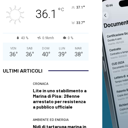
°
37.1
°
C
36.1
°
33.7
43 %
0.9kmh
0 %
VEN
SAB
DOM
LUN
MAR
36
°
36
°
40
°
39
°
38
°
ULTIMI ARTICOLI
CRONACA
Lite in uno stabilimento a
Marina di Pisa: 28enne
arrestato per resistenza
a pubblico ufficiale
AMBIENTE ED ENERGIA
Nidi di tartaruga marina in