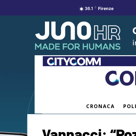
36.1
C
Firenze
CRONACA
POL
Vannacci: “Po