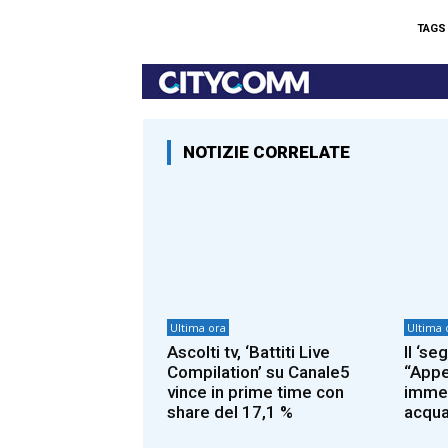
TAGS
NOTIZIE CORRELATE
Ultima ora
Ultima 
Ascolti tv, ‘Battiti Live
Il ‘se
Compilation’ su Canale5
“Appe
vince in prime time con
immer
share del 17,1 %
acqua