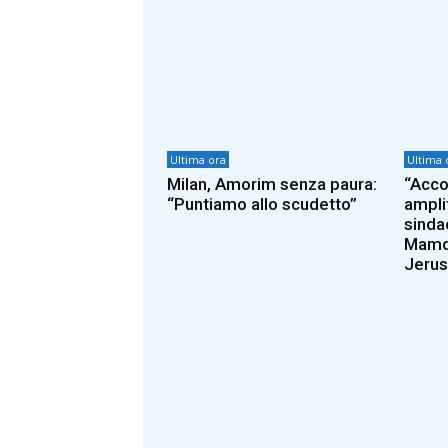
Ultima ora
Ultima 
Milan, Amorim senza paura:
“Acco
“Puntiamo allo scudetto”
ampli
sinda
Mamda
Jerus