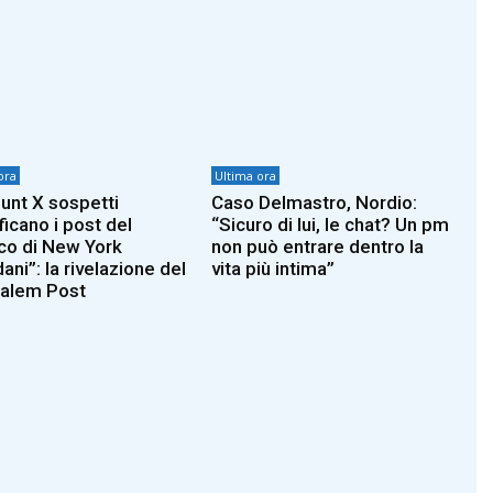
ora
Ultima ora
unt X sospetti
Caso Delmastro, Nordio:
ficano i post del
“Sicuro di lui, le chat? Un pm
co di New York
non può entrare dentro la
ni”: la rivelazione del
vita più intima”
alem Post