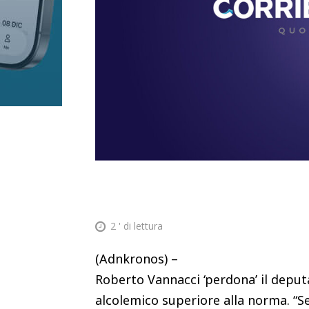
2
' di lettura
(Adnkronos) –
Roberto Vannacci ‘perdona’ il deput
alcolemico superiore alla norma. “