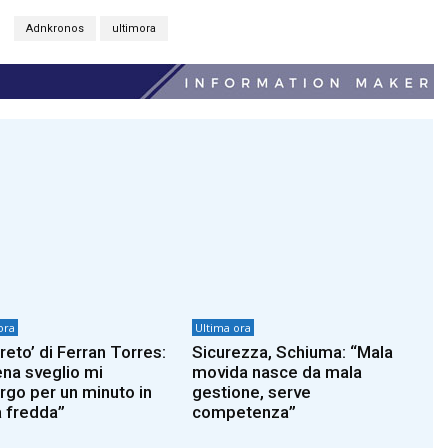
Adnkronos
ultimora
ora
Ultima ora
greto’ di Ferran Torres:
Sicurezza, Schiuma: “Mala
na sveglio mi
movida nasce da mala
go per un minuto in
gestione, serve
 fredda”
competenza”