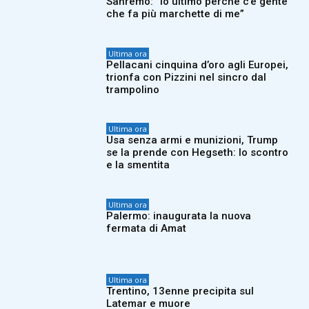
Sanremo: “Io ultimo perché c’è gente
che fa più marchette di me”
Ultima ora
Pellacani cinquina d’oro agli Europei,
trionfa con Pizzini nel sincro dal
trampolino
Ultima ora
Usa senza armi e munizioni, Trump
se la prende con Hegseth: lo scontro
e la smentita
Ultima ora
Palermo: inaugurata la nuova
fermata di Amat
Ultima ora
Trentino, 13enne precipita sul
Latemar e muore