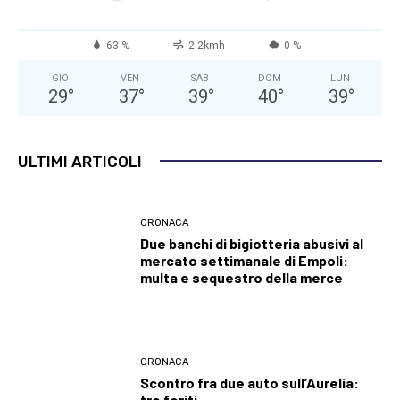
63 %
2.2kmh
0 %
GIO
VEN
SAB
DOM
LUN
29
°
37
°
39
°
40
°
39
°
ULTIMI ARTICOLI
CRONACA
Due banchi di bigiotteria abusivi al
mercato settimanale di Empoli:
multa e sequestro della merce
CRONACA
Scontro fra due auto sull’Aurelia:
tre feriti