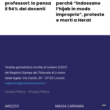
professori: lo pensa
perché “indossano
il 94% dei docenti
l’hijab in modo
improprio”, proteste
e morti a Herat
Testata giornalistica iscritta al numero 2/2021
del Registro Stampa del Tribunale di Livorno
Sede legale: Via Cairoli, 30 - 57123 Livorno
redazione@corrieretoscano.it
-
Cookie Policy
Privacy Policy
AREZZO
MASSA CARRARA