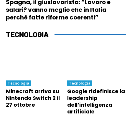
Spagna, il giuslavorista: “Lavoro e
salari? vanno meglio che in Italia
perchè fatte riforme coerenti”
TECNOLOGIA
Tecnologia
Tecnologia
Minecraft arriva su
Google ridefinisce la
Nintendo Switch 2 il
leadership
27 ottobre
dell’intelligenza
artificiale