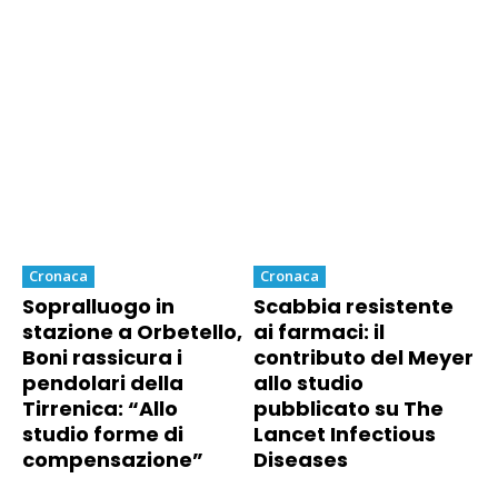
Cronaca
Cronaca
Sopralluogo in
Scabbia resistente
stazione a Orbetello,
ai farmaci: il
Boni rassicura i
contributo del Meyer
pendolari della
allo studio
Tirrenica: “Allo
pubblicato su The
studio forme di
Lancet Infectious
compensazione”
Diseases