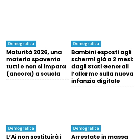
Demografica
Demografica
Maturità 2026, una
Bambini esposti agli
materia spaventa
schermi già a 2 mesi:
tutti e non si impara
dagli Stati Generali
(ancora) a scuola
l’allarme sulla nuova
infanzia digitale
Demografica
Demografica
L’Ai non sostituirà i
Arrestate in massa