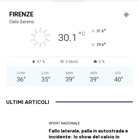
FIRENZE
Cielo Sereno
°
31.6
°
C
30.1
°
29.6
57 %
0.5kmh
0 %
DOM
LUN
MAR
MER
GIO
36
°
35
°
39
°
39
°
40
°
ULTIMI ARTICOLI
SPORT NAZIONALE
Fallo laterale, palla in autostrada e
incidente: lo show del calcio in