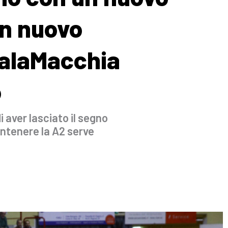
un nuovo
PalaMacchia
o
i aver lasciato il segno
antenere la A2 serve