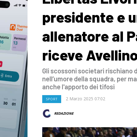
presidente e 
allenatore al 
riceve Avellin
Gli scossoni societari rischiano d
nell’umore della squadra, per m
anche l'apporto dei tifosi
2 Marzo 2025 07:02
SPORT
REDAZIONE