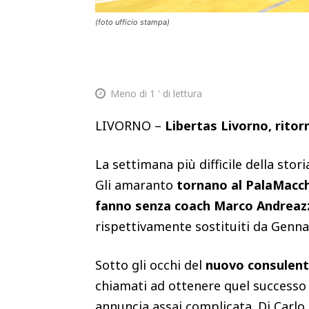
(foto ufficio stampa)
Meno di 1
' di lettura
LIVORNO –
Libertas Livorno, ritor
La settimana più difficile della stor
Gli amaranto
tornano al PalaMacchi
fanno senza coach Marco Andreazza
rispettivamente sostituiti da Genna
Sotto gli occhi del
nuovo consulente
chiamati ad ottenere quel successo 
annuncia assai complicata. Di Carlo