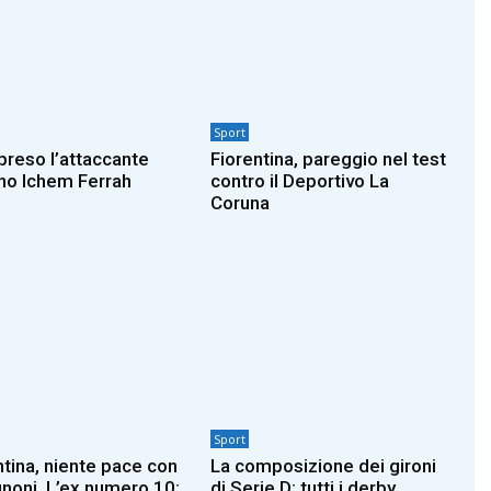
Sport
 preso l’attaccante
Fiorentina, pareggio nel test
no Ichem Ferrah
contro il Deportivo La
Coruna
Sport
ntina, niente pace con
La composizione dei gironi
noni. L’ex numero 10:
di Serie D: tutti i derby