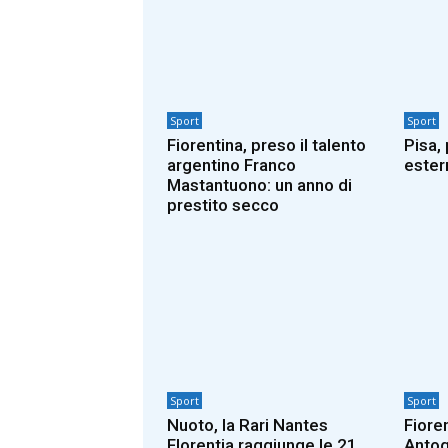
Sport
Sport
Fiorentina, preso il talento
Pisa,
argentino Franco
ester
Mastantuono: un anno di
prestito secco
Sport
Sport
Nuoto, la Rari Nantes
Fiore
Florentia raggiunge le 21
Antog