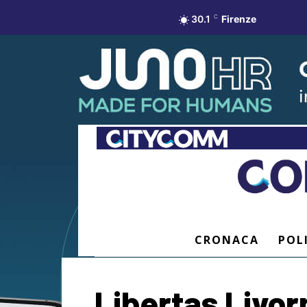
30.1
C
Firenze
CRONACA
POL
Libertas Livor