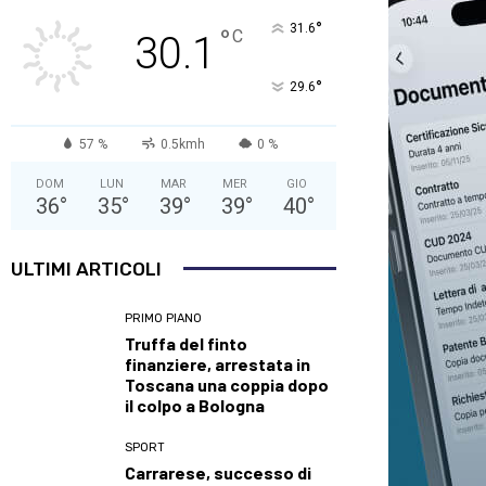
°
31.6
°
C
30.1
°
29.6
57 %
0.5kmh
0 %
DOM
LUN
MAR
MER
GIO
36
°
35
°
39
°
39
°
40
°
ULTIMI ARTICOLI
PRIMO PIANO
Truffa del finto
finanziere, arrestata in
Toscana una coppia dopo
il colpo a Bologna
SPORT
Carrarese, successo di