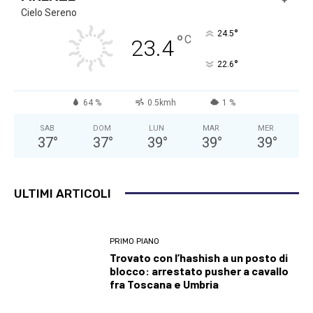
Cielo Sereno
°
24.5
°
C
23.4
°
22.6
64 %
0.5kmh
1 %
SAB
DOM
LUN
MAR
MER
37
°
37
°
39
°
39
°
39
°
ULTIMI ARTICOLI
PRIMO PIANO
Trovato con l’hashish a un posto di
blocco: arrestato pusher a cavallo
fra Toscana e Umbria