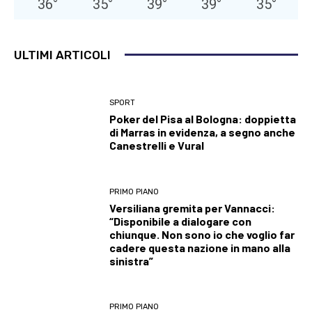
36
°
35
°
39
°
39
°
35
°
ULTIMI ARTICOLI
SPORT
Poker del Pisa al Bologna: doppietta
di Marras in evidenza, a segno anche
Canestrelli e Vural
PRIMO PIANO
Versiliana gremita per Vannacci:
“Disponibile a dialogare con
chiunque. Non sono io che voglio far
cadere questa nazione in mano alla
sinistra”
PRIMO PIANO