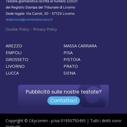
Testata giornalistica iscritta al numero 2/2021
del Registro Stampa del Tribunale di Livorno
Sede legale: Via Cairoli, 30 - 57123 Livorno
redazione@corrieretoscano.it
-
Cookie Policy
Privacy Policy
AREZZO
MASSA CARRARA
EMPOLI
PISA
GROSSETO
PISTOIA
LIVORNO
PRATO
LUCCA
SIENA
Pubblicità sulle nostre testate?
Contattaci
Copyright © Citycomm - p.iva 01950750495 | Tutti i diritti sono
riservati