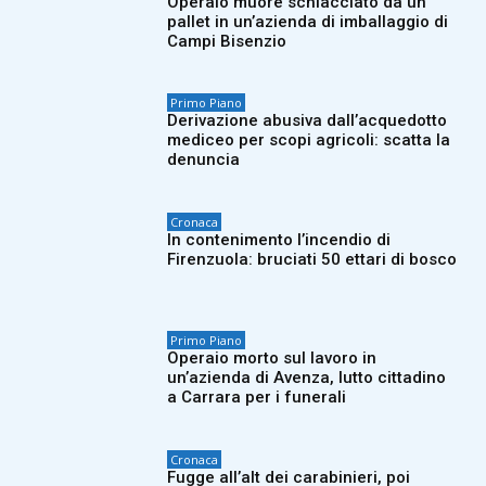
Operaio muore schiacciato da un
pallet in un’azienda di imballaggio di
Campi Bisenzio
Primo Piano
Derivazione abusiva dall’acquedotto
mediceo per scopi agricoli: scatta la
denuncia
Cronaca
In contenimento l’incendio di
Firenzuola: bruciati 50 ettari di bosco
Primo Piano
Operaio morto sul lavoro in
un’azienda di Avenza, lutto cittadino
a Carrara per i funerali
Cronaca
Fugge all’alt dei carabinieri, poi