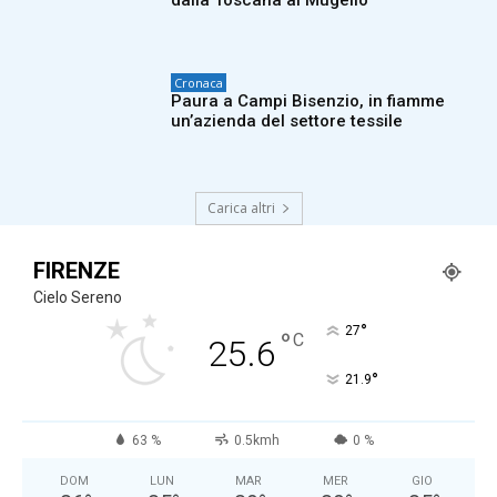
Cronaca
Paura a Campi Bisenzio, in fiamme
un’azienda del settore tessile
Carica altri
FIRENZE
Cielo Sereno
°
27
°
C
25.6
°
21.9
63 %
0.5kmh
0 %
DOM
LUN
MAR
MER
GIO