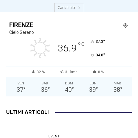
Carica altri
FIRENZE
Cielo Sereno
°
37.3
°
C
36.9
°
34.8
32 %
3.1kmh
0 %
VEN
SAB
DOM
LUN
MAR
37
°
36
°
40
°
39
°
38
°
ULTIMI ARTICOLI
EVENTI