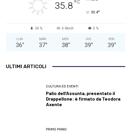
°
C
35.8
°
35.4
39 %
0.9kmh
0 %
LUN
MAR
MER
GIO
VEN
36
°
37
°
38
°
39
°
39
°
ULTIMI ARTICOLI
CULTURA ED EVENTI
Palio dell’Assunta, presentato il
Drappellone: è firmato da Teodora
Axente
PRIMO PIANO