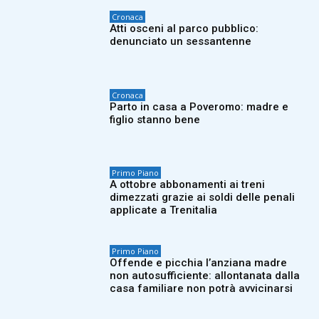
Cronaca
Atti osceni al parco pubblico:
denunciato un sessantenne
Cronaca
Parto in casa a Poveromo: madre e
figlio stanno bene
Primo Piano
A ottobre abbonamenti ai treni
dimezzati grazie ai soldi delle penali
applicate a Trenitalia
Primo Piano
Offende e picchia l’anziana madre
non autosufficiente: allontanata dalla
casa familiare non potrà avvicinarsi