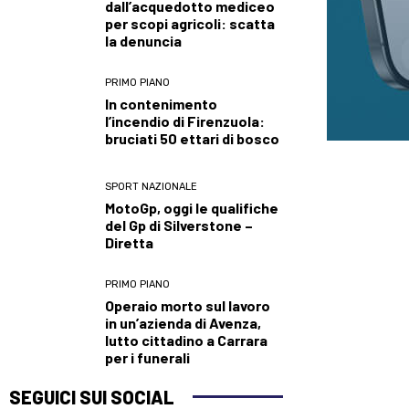
dall’acquedotto mediceo
per scopi agricoli: scatta
la denuncia
PRIMO PIANO
In contenimento
l’incendio di Firenzuola:
bruciati 50 ettari di bosco
SPORT NAZIONALE
MotoGp, oggi le qualifiche
del Gp di Silverstone –
Diretta
PRIMO PIANO
Operaio morto sul lavoro
in un’azienda di Avenza,
lutto cittadino a Carrara
per i funerali
SEGUICI SUI SOCIAL