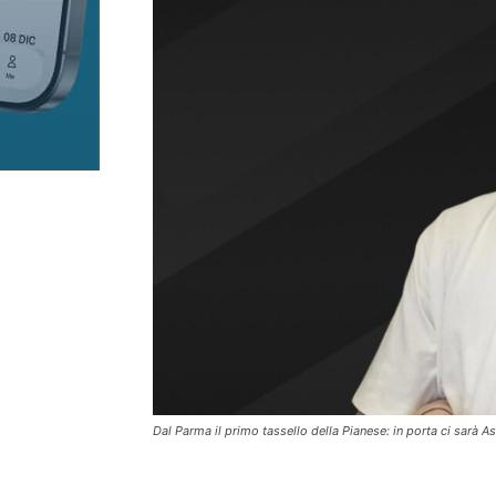
Dal Parma il primo tassello della Pianese: in porta ci sarà As