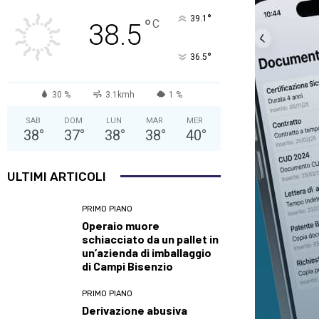
°
39.1
°
C
38.5
°
36.5
30 %
3.1kmh
1 %
SAB
DOM
LUN
MAR
MER
38
°
37
°
38
°
38
°
40
°
ULTIMI ARTICOLI
PRIMO PIANO
Operaio muore
schiacciato da un pallet in
un’azienda di imballaggio
di Campi Bisenzio
PRIMO PIANO
Derivazione abusiva