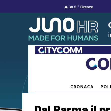
38.5
C
Firenze
CRONACA
POL
Dal Parma il p