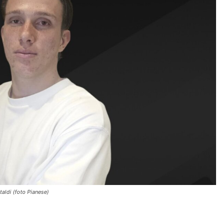
taldi (foto Pianese)
Condividere