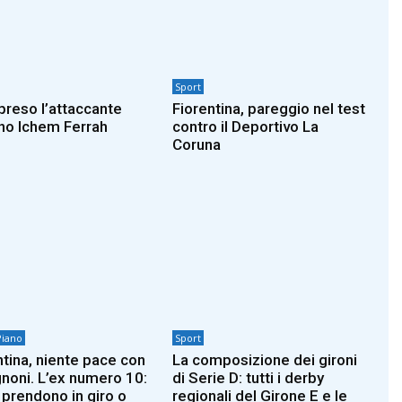
Sport
 preso l’attaccante
Fiorentina, pareggio nel test
no Ichem Ferrah
contro il Deportivo La
Coruna
Piano
Sport
ntina, niente pace con
La composizione dei gironi
noni. L’ex numero 10:
di Serie D: tutti i derby
 prendono in giro o
regionali del Girone E e le