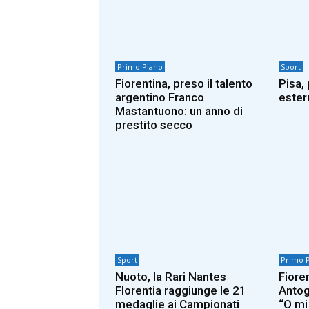
Primo Piano
Sport
Fiorentina, preso il talento
Pisa,
argentino Franco
ester
Mastantuono: un anno di
prestito secco
Sport
Primo 
Nuoto, la Rari Nantes
Fiore
Florentia raggiunge le 21
Antog
medaglie ai Campionati
“O mi