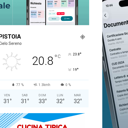
PISTOIA
Cielo Sereno
°
23.8
°
C
20.8
°
19
77 %
1.3kmh
0 %
VEN
SAB
DOM
LUN
MAR
31
°
31
°
33
°
32
°
32
°