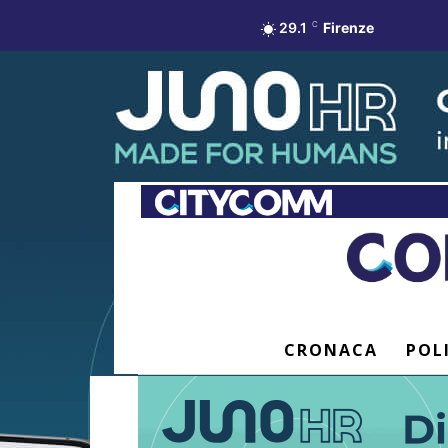
29.1
C
Firenze
CRONACA
POL