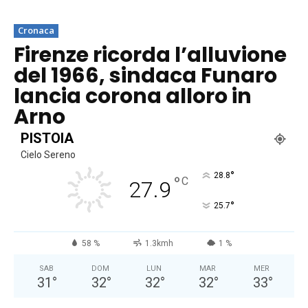
Cronaca
Firenze ricorda l’alluvione
del 1966, sindaca Funaro
lancia corona alloro in
Arno
PISTOIA
Cielo Sereno
°
28.8
°
C
27.9
°
25.7
58 %
1.3kmh
1 %
SAB
DOM
LUN
MAR
MER
31
°
32
°
32
°
32
°
33
°