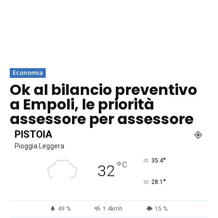
Economia
Ok al bilancio preventivo
a Empoli, le priorità
assessore per assessore
PISTOIA
Pioggia Leggera
°
35.4
°
C
32
°
28.1
49 %
1.4kmh
15 %