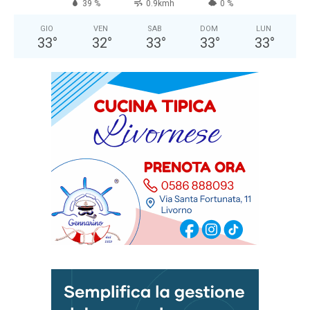
39 %
0.9kmh
0 %
GIO
VEN
SAB
DOM
LUN
33
°
32
°
33
°
33
°
33
°