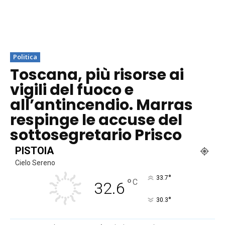
Politica
Toscana, più risorse ai
vigili del fuoco e
all’antincendio. Marras
respinge le accuse del
sottosegretario Prisco
PISTOIA
Cielo Sereno
°
33.7
°
C
32.6
°
30.3