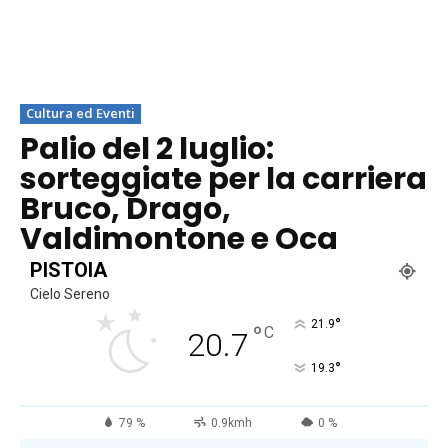
Cultura ed Eventi
Palio del 2 luglio:
sorteggiate per la carriera
Bruco, Drago,
Valdimontone e Oca
PISTOIA
Cielo Sereno
°
21.9
°
C
20.7
°
19.3
79 %
0.9kmh
0 %